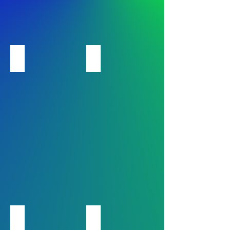
Querschnittslähmung
Nervensystem
Vestibular
Vestibular