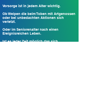
Vorsorge ist in jedem Alter wichtig.
Ob Welpen die beim Toben mit Artgenossen
oder bei unbedachten Aktionen sich
verletzt.
Oder im Seniorenalter nach einen
Ereignisreichen Leben.
Ist es jeder Zeit möglich das sich
Unharmonien im Bewegungsapparat
einstellen.
Um diese frühzeitig zu erkennen und zu
beheben, macht es Sinn Vorsorge zu
betreiben, damit sich Fehlstellungen und
Fehlfunktionen nicht manifestieren.
Aktualisiert am
03.01.2025
0163 68 444 21
06373 630 90 46
info@alles4hunde.de
Wasserstr.23
, 66914
Waldmohr