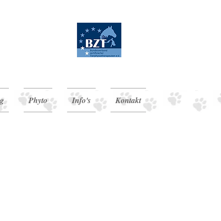
opathie
g
Phyto
Info's
Kontakt