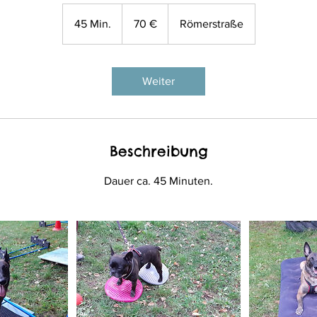
70
Euro
45 Min.
4
70 €
Römerstraße
5
M
i
Weiter
n
.
Beschreibung
Dauer ca. 45 Minuten.