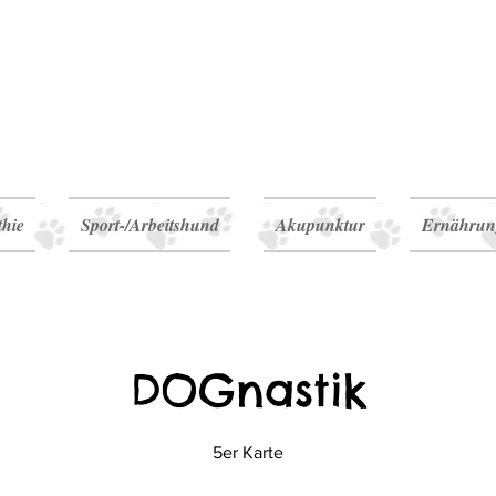
ALLES4HUNDE
Hundephysiotherapie & Hundeoste
Hundephysio-Saarpfalz
Hundephysio-Waldmohr
thie
Sport-/Arbeitshund
Akupunktur
Ernährun
DOGnastik
5er Karte